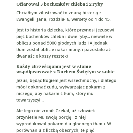
Ofiarował 5 bochenków chleba i 2 ryby
Chciałbym zilustrować to znaną historią z
Ewangelii Jana, rozdział 6, wersety od 1 do 15.
Jest to historia dziecka, które przynosi Jezusowi
pięć bochenków chleba i dwie ryby… niewiele w
obliczu ponad 5000 głodnych ludzi! A jednak
tłum został obficie nakarmiony, i pazostalo aż
dwanaście koszy resztek!
Każdy chrześcijanin jest w stanie
współpracować z Duchem Świętym w sobie
Jezus, będąc Bogiem jest wszechmocny, i dlatego
mógł dokonać cudu, wytwarzając pokarm z
niczego, aby nakarmić tłum, który mu
towarzyszył…
Ale tego nie zrobił! Czekał, aż człowiek
przyniesie Mu swoją porcję i z niej
wyprodukował pokarm dla głodnego tłumu. W
porównaniu z liczbą obecnych, te pięć