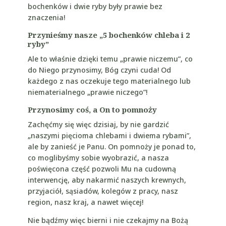
bochenków i dwie ryby były prawie bez
znaczenia!
Przynieśmy nasze „5 bochenków chleba i 2
ryby”
Ale to właśnie dzięki temu „prawie niczemu”, co
do Niego przynosimy, Bóg czyni cuda! Od
każdego z nas oczekuje tego materialnego lub
niematerialnego „prawie niczego”!
Przynosimy coś, a On to pomnoży
Zachęćmy się więc dzisiaj, by nie gardzić
„naszymi pięcioma chlebami i dwiema rybami”,
ale by zanieść je Panu. On pomnoży je ponad to,
co moglibyśmy sobie wyobrazić, a nasza
poświęcona część pozwoli Mu na cudowną
interwencję, aby nakarmić naszych krewnych,
przyjaciół, sąsiadów, kolegów z pracy, nasz
region, nasz kraj, a nawet więcej!
Nie bądźmy więc bierni i nie czekajmy na Bożą